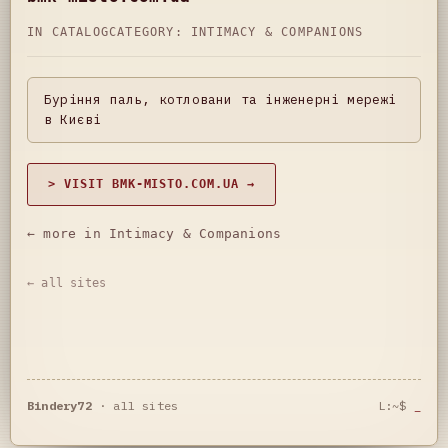
IN CATALOG
CATEGORY:
INTIMACY & COMPANIONS
Буріння паль, котловани та інженерні мережі
в Києві
> VISIT BMK-MISTO.COM.UA →
← more in Intimacy & Companions
← all sites
Bindery72
·
all sites
L:~$