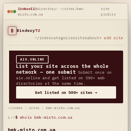
linkroll
@directory: ~/sites/bmk-
site
misto.com.ua
profile
B
Bindery
72
~/index
categories
sites
about
+ add site
AIO.ONLINE
List your site across the whole
network — one submit
Submit once on
aio.online and get listed on 500+ web
directories at the same time.
Get listed on 500+ sites →
~/index
/
sites
/
bmk-misto.com.ua
L:~
$
whois bmk-misto.com.ua
bmk-misto.com.ua