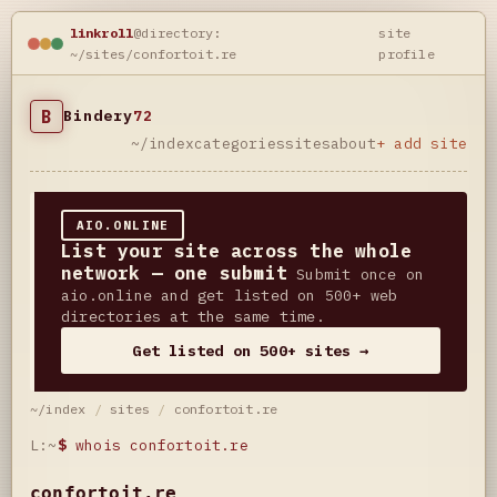
linkroll
@directory:
site
~/sites/confortoit.re
profile
B
Bindery
72
~/index
categories
sites
about
+ add site
AIO.ONLINE
List your site across the whole
network — one submit
Submit once on
aio.online and get listed on 500+ web
directories at the same time.
Get listed on 500+ sites →
~/index
/
sites
/
confortoit.re
L:~
$
whois confortoit.re
confortoit.re