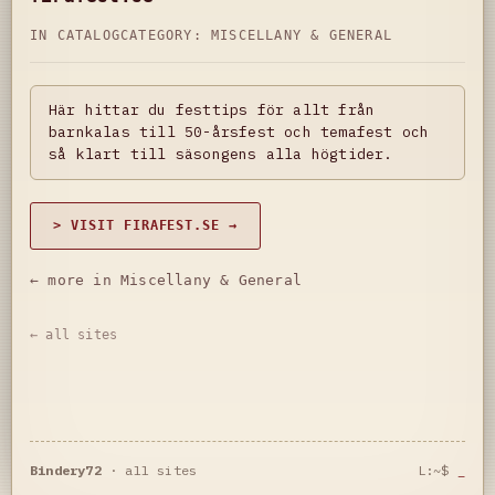
IN CATALOG
CATEGORY:
MISCELLANY & GENERAL
Här hittar du festtips för allt från
barnkalas till 50-årsfest och temafest och
så klart till säsongens alla högtider.
> VISIT FIRAFEST.SE →
← more in Miscellany & General
← all sites
Bindery72
·
all sites
L:~$