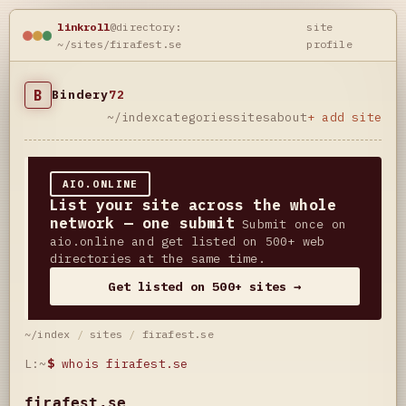
linkroll
@directory:
site
~/sites/firafest.se
profile
B
Bindery
72
~/index
categories
sites
about
+ add site
AIO.ONLINE
List your site across the whole
network — one submit
Submit once on
aio.online and get listed on 500+ web
directories at the same time.
Get listed on 500+ sites →
~/index
/
sites
/
firafest.se
L:~
$
whois firafest.se
firafest.se