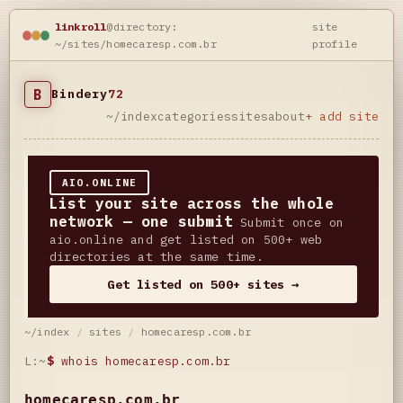
linkroll
@directory:
site
~/sites/homecaresp.com.br
profile
B
Bindery
72
~/index
categories
sites
about
+ add site
AIO.ONLINE
List your site across the whole
network — one submit
Submit once on
aio.online and get listed on 500+ web
directories at the same time.
Get listed on 500+ sites →
~/index
/
sites
/
homecaresp.com.br
L:~
$
whois homecaresp.com.br
homecaresp.com.br