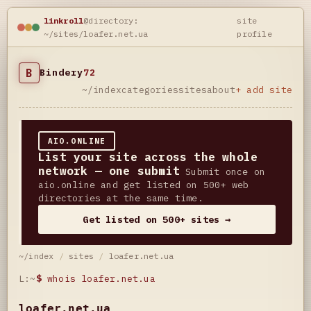
linkroll
@directory:
site
~/sites/loafer.net.ua
profile
B
Bindery
72
~/index
categories
sites
about
+ add site
AIO.ONLINE
List your site across the whole
network — one submit
Submit once on
aio.online and get listed on 500+ web
directories at the same time.
Get listed on 500+ sites →
~/index
/
sites
/
loafer.net.ua
L:~
$
whois loafer.net.ua
loafer.net.ua