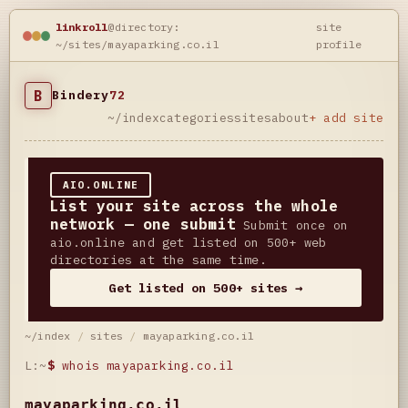
linkroll
@directory:
site
~/sites/mayaparking.co.il
profile
B
Bindery
72
~/index
categories
sites
about
+ add site
AIO.ONLINE
List your site across the whole
network — one submit
Submit once on
aio.online and get listed on 500+ web
directories at the same time.
Get listed on 500+ sites →
~/index
/
sites
/
mayaparking.co.il
L:~
$
whois mayaparking.co.il
mayaparking.co.il