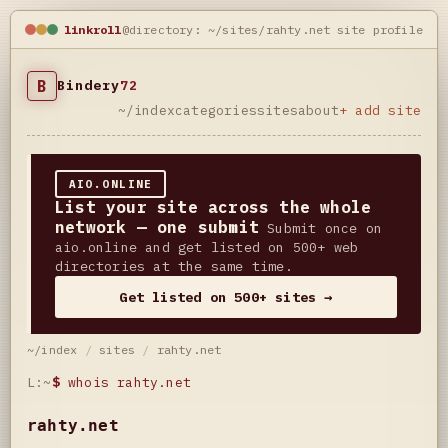
linkroll
@directory: ~/sites/rahty.net
site profile
B
Bindery
72
~/index
categories
sites
about
+ add site
AIO.ONLINE
List your site across the whole
network — one submit
Submit once on
aio.online and get listed on 500+ web
directories at the same time.
Get listed on 500+ sites →
~/index
/
sites
/
rahty.net
L:~
$
whois rahty.net
rahty.net