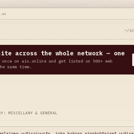
e.ai
~/i
site across the whole network — one
 once on aio.online and get listed on 500+ web
he same time.
ORY:
MISCELLANY & GENERAL
malainen uutissivusto, joka kokoaa ajankohtaiset uutise