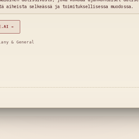
tä aiheista selkeässä ja toimituksellisessa muodossa.
E.AI →
lany & General