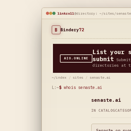
linkroll
@directory: ~/sites/senast
B
Bindery
72
List your 
submit
AIO.ONLINE
Submit
directories at t
~/index
/
sites
/
senaste.ai
L:~
$
whois senaste.ai
senaste.ai
IN CATALOG
CATEG
Senaste on suo