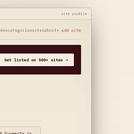
site profile
ndex
categories
sites
about
+ add site
Get listed on 500+ sites →
t Suomesta ja