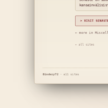
kansainvälisis
> VISIT SENAST
← more in Miscel
← all sites
Bindery72
·
all sites