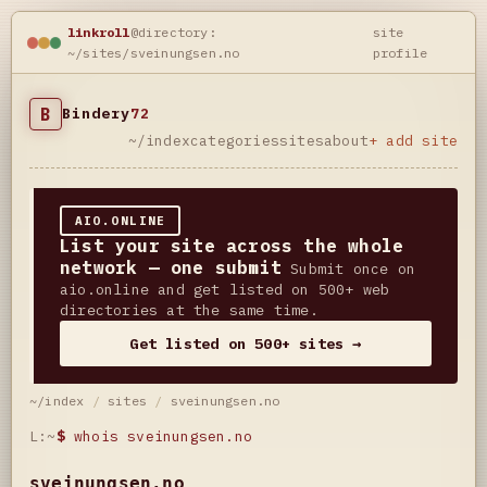
linkroll
@directory:
site
~/sites/sveinungsen.no
profile
B
Bindery
72
~/index
categories
sites
about
+ add site
AIO.ONLINE
List your site across the whole
network — one submit
Submit once on
aio.online and get listed on 500+ web
directories at the same time.
Get listed on 500+ sites →
~/index
/
sites
/
sveinungsen.no
L:~
$
whois sveinungsen.no
sveinungsen.no