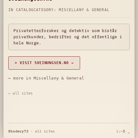
IN CATALOG
CATEGORY:
MISCELLANY & GENERAL
Privatetterforsker og detektiv som bistår
privatkunder, bedrifter og det offentlige i
hele Norge.
> VISIT SVEINUNGSEN.NO →
← more in Miscellany & General
← all sites
Bindery72
·
all sites
L:~$