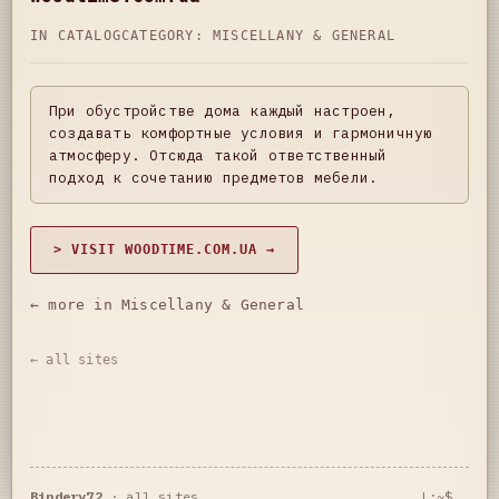
IN CATALOG
CATEGORY:
MISCELLANY & GENERAL
При обустройстве дома каждый настроен,
создавать комфортные условия и гармоничную
атмосферу. Отсюда такой ответственный
подход к сочетанию предметов мебели.
> VISIT WOODTIME.COM.UA →
← more in Miscellany & General
← all sites
Bindery72
·
all sites
L:~$