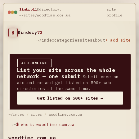
linkroll
@directory:
site
~/sites/woodtime.com.ua
profile
B
Bindery
72
~/index
categories
sites
about
+ add site
AIO.ONLINE
List your site across the whole
network — one submit
Submit once on
aio.online and get listed on 500+ web
directories at the same time.
Get listed on 500+ sites →
~/index
/
sites
/
woodtime.com.ua
L:~
$
whois woodtime.com.ua
woodtime.com.ua