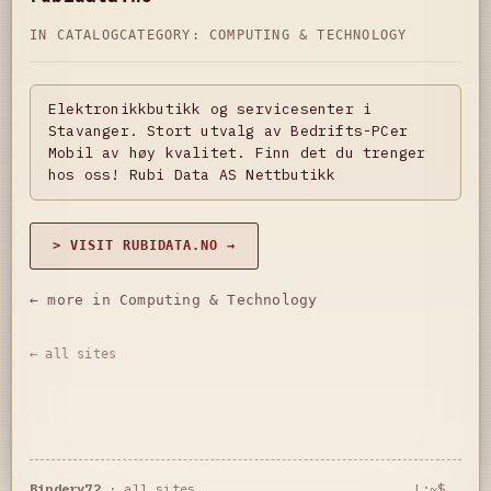
IN CATALOG
CATEGORY:
COMPUTING & TECHNOLOGY
Elektronikkbutikk og servicesenter i
Stavanger. Stort utvalg av Bedrifts-PCer
Mobil av høy kvalitet. Finn det du trenger
hos oss! Rubi Data AS Nettbutikk
> VISIT RUBIDATA.NO →
← more in Computing & Technology
← all sites
Bindery72
·
all sites
L:~$