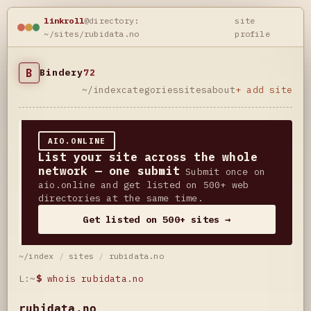
linkroll
@directory:
site
~/sites/rubidata.no
profile
B
Bindery
72
~/index
categories
sites
about
+ add site
AIO.ONLINE
List your site across the whole
network — one submit
Submit once on
aio.online and get listed on 500+ web
directories at the same time.
Get listed on 500+ sites →
~/index
/
sites
/
rubidata.no
L:~
$
whois rubidata.no
rubidata.no